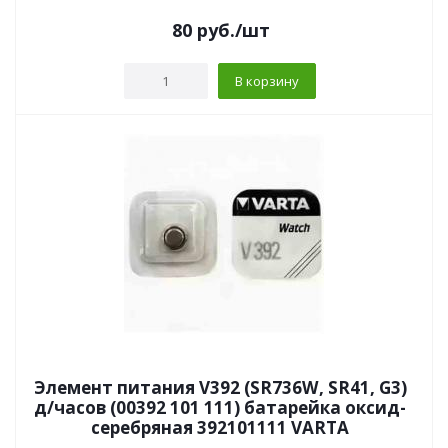
80
руб.
/шт
В корзину
Элемент питания V392 (SR736W, SR41, G3)
д/часов (00392 101 111) батарейка оксид-
серебряная 392101111 VARTA