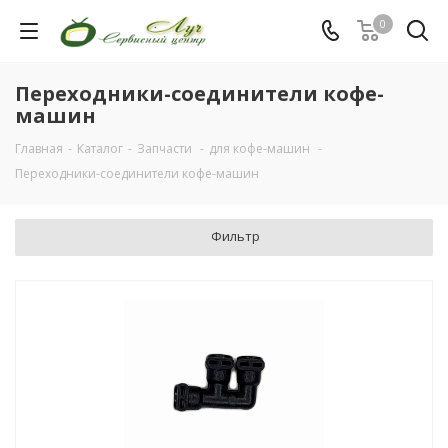
0
Переходники-соединители кофе-
машин
Главная
-
Каталог
-
Запчасти
-
для кофе-машин
-
Переходники-соединители кофе-машин
Фильтр