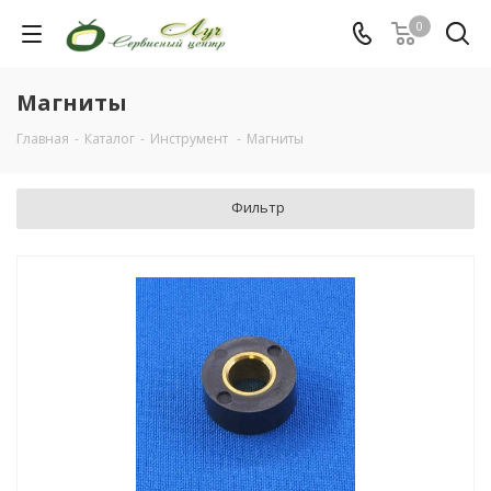
0
Магниты
Главная
-
Каталог
-
Инструмент
-
Магниты
Фильтр