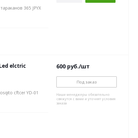
тараканов 365 JPYX
d elctric
600
руб.
/шт
Под заказ
sqito cftcer YD-01
Наши менеджеры обязательно
свяжутся с вами и уточнят условия
заказа