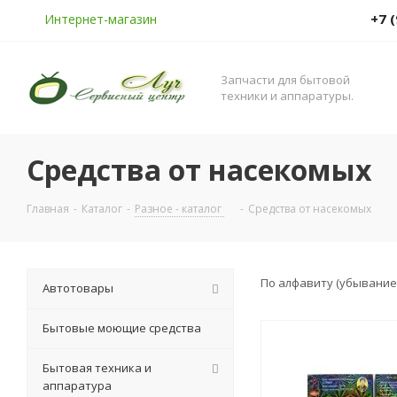
+7 
Интернет-магазин
Запчасти для бытовой
техники и аппаратуры.
Средства от насекомых
Главная
-
Каталог
-
Разное - каталог
-
Средства от насекомых
По алфавиту (убывание
Автотовары
Бытовые моющие средства
Бытовая техника и
аппаратура