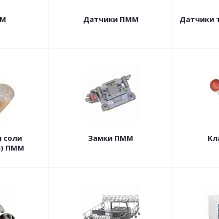
ММ
Датчики ПММ
Датчики 
 соли
Замки ПММ
Кл
ы) ПММ