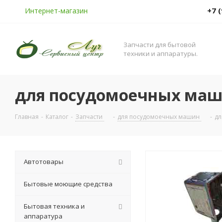
+7 
Интернет-магазин
Запчасти для бытовой
техники и аппаратуры.
для посудомоечных ма
Главная
-
Каталог
-
Запчасти
-
для посудомоечных машин
-
дл
Автотовары
Бытовые моющие средства
Бытовая техника и
аппаратура