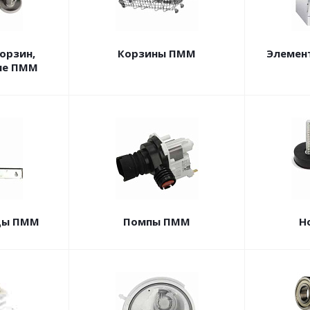
орзин,
Корзины ПММ
Элемен
ие ПММ
цы ПММ
Помпы ПММ
Н