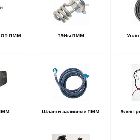
ТОП ПММ
ТЭНы ПММ
Упло
ПММ
Шланги заливные ПММ
Электр