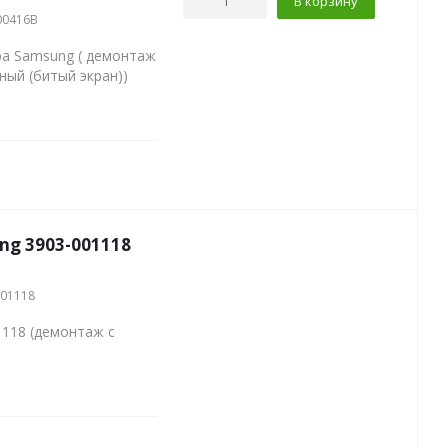
В корзину
00416B
ра Samsung ( демонтаж
ный (битый экран))
ng 3903-001118
001118
1118 (демонтаж с