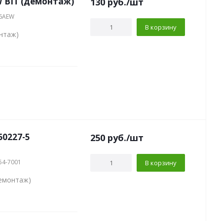
 BIT (демонтаж)
130
руб.
/шт
06AEW
В корзину
нтаж)
60227-5
250
руб.
/шт
54-7001
В корзину
демонтаж)