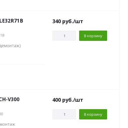
LE32R71B
340
руб.
/шт
71B
В корзину
(демонтаж)
CH-V300
400
руб.
/шт
00
В корзину
емонтаж