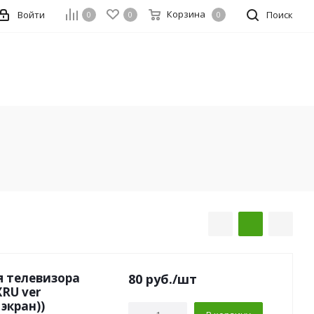
Корзина
Войти
Поиск
0
0
0
я телевизора
80
руб.
/шт
RU ver
экран))