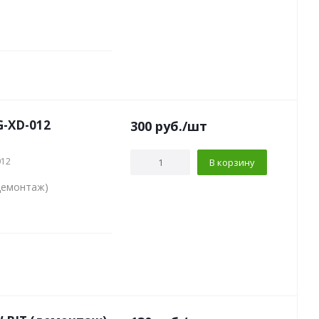
G-XD-012
300
руб.
/шт
012
В корзину
демонтаж)