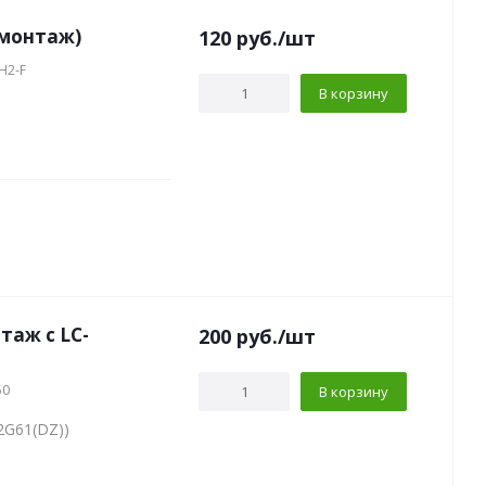
емонтаж)
120
руб.
/шт
H2-F
В корзину
таж с LC-
200
руб.
/шт
50
В корзину
2G61(DZ))