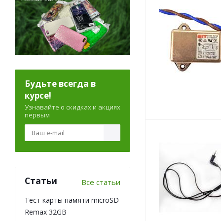
Будьте всегда в
курсе!
Узнавайте о скидках и акциях
первым
Статьи
Все статьи
Тест карты памяти microSD
Remax 32GB