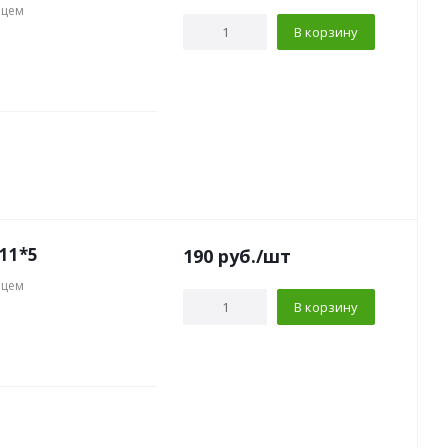
нцем
В корзину
11*5
190
руб.
/шт
нцем
В корзину