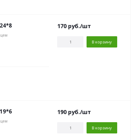
24*8
170
руб.
/шт
нцем
В корзину
19*6
190
руб.
/шт
нцем
В корзину