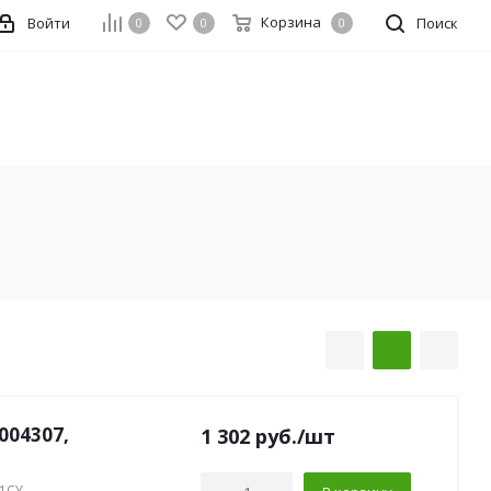
Корзина
Войти
Поиск
0
0
0
004307,
1 302
руб.
/шт
01CY