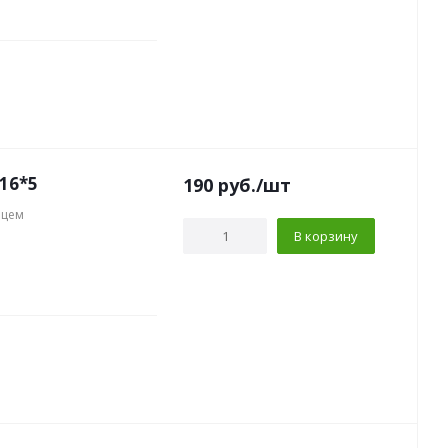
16*5
190
руб.
/шт
нцем
В корзину