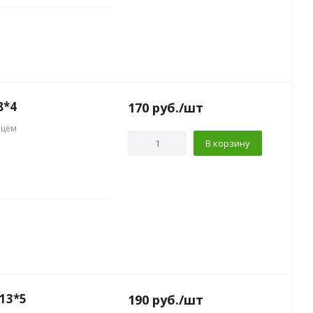
8*4
170
руб.
/шт
нцем
В корзину
13*5
190
руб.
/шт