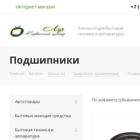
+7 
Интернет-магазин
Запчасти для бытовой
техники и аппаратуры.
Подшипники
Главная
-
Каталог
-
Запчасти
-
широкого применения
-
Подш
По алфавиту (убывание
Автотовары
Бытовые моющие средства
Бытовая техника и
аппаратура