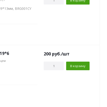
В корзину
39*13мм, BRG001CY
19*6
200
руб.
/шт
нцем
В корзину