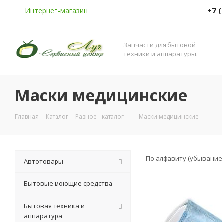
+7 
Интернет-магазин
Запчасти для бытовой
техники и аппаратуры.
Маски медицинские
Главная
-
Каталог
-
Разное - каталог
-
Маски медицинские
По алфавиту (убывание
Автотовары
Бытовые моющие средства
Бытовая техника и
аппаратура