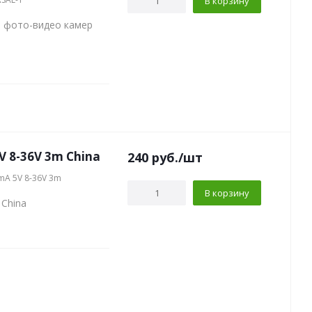
В корзину
я фото-видео камер
 8-36V 3m China
240
руб.
/шт
mA 5V 8-36V 3m
В корзину
China