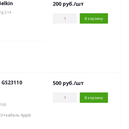
elkin
200
руб.
/шт
ng 2.1A
В корзину
 GS23110
500
руб.
/шт
В корзину
2100
ЗУ+кабель Apple