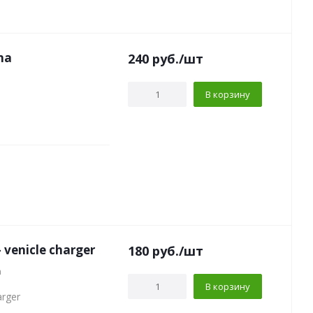
na
240
руб.
/шт
В корзину
ium in - venicle charger
180
руб.
/шт
n
В корзину
arger