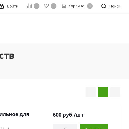
Корзина
Войти
Поиск
0
0
0
ств
бильное для
600
руб.
/шт
RSAL-1