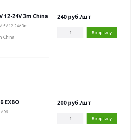
 12-24V 3m China
240
руб.
/шт
A 5V 12-24V 3m
В корзину
m China
06 EXBO
200
руб.
/шт
-A06
В корзину