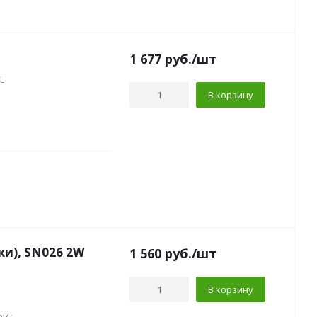
1 677
руб.
/шт
L
В корзину
Тэн для сауны 29,8см/36,8см(до планки), SN026 2W
1 560
руб.
/шт
В корзину