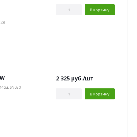
В корзину
029
0W
2 325
руб.
/шт
44см, SN030
В корзину