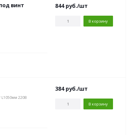
эн для сауны 1500Вт, L1550мм,220В под винт
844
руб.
/шт
В корзину
384
руб.
/шт
т L1050мм 220В
В корзину