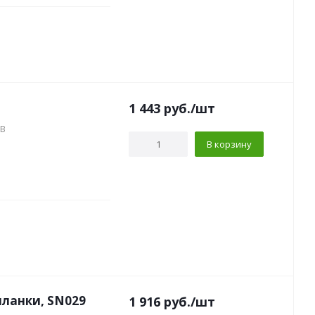
1 443
руб.
/шт
SB
В корзину
 планки, SN029
1 916
руб.
/шт