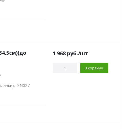
 2W
34,5см)(до
1 968
руб.
/шт
В корзину
7
 планки), SN027