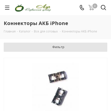
0
Коннекторы АКБ iPhone
Главная
-
Каталог
-
Все для сотовых
-
Коннекторы АКБ iPhone
Фильтр