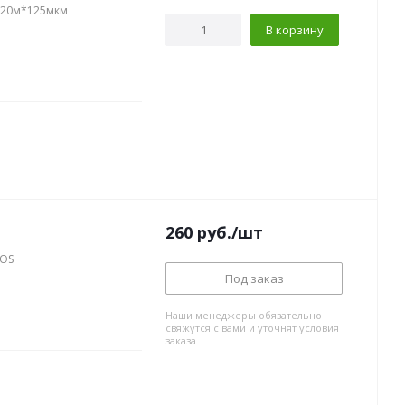
*20м*125мкм
В корзину
260
руб.
/шт
EOS
Под заказ
Наши менеджеры обязательно
свяжутся с вами и уточнят условия
заказа