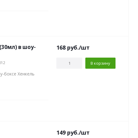
30мл) в шоу-
168
руб.
/шт
012
В корзину
у-боксе Хенкель
149
руб.
/шт