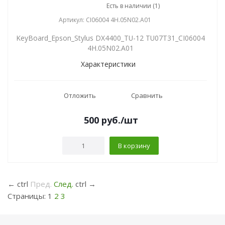
Есть в наличии (1)
Артикул: CI06004 4H.05N02.A01
KeyBoard_Epson_Stylus DX4400_TU-12 TU07T31_CI06004
4H.05N02.A01
Характеристики
Отложить
Сравнить
500
руб.
/шт
В корзину
←
ctrl
Пред.
След.
ctrl
→
Страницы:
1
2
3