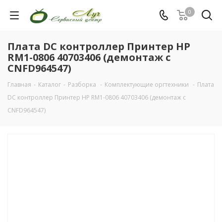
0
Плата DC контроллер Принтер HP
RM1-0806 40703406 (демонтаж с
CNFD964547)
Главная
-
Каталог
-
Разборка
-
Комплектующие оргтехники
-
Плата
DC контроллер Принтер HP RM1-0806 40703406 (демонтаж с
CNFD964547)