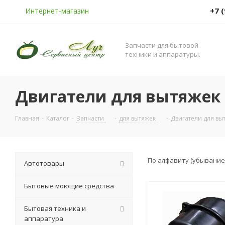
+7 
Интернет-магазин
Запчасти для бытовой
техники и аппаратуры.
Двигатели для вытяжек
Главная
-
Каталог
-
Запчасти
-
для вытяжек
-
Двигатели для вы
По алфавиту (убывание
Автотовары
Бытовые моющие средства
Бытовая техника и
аппаратура