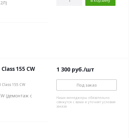
В корзину
В2Л)
Class 155 CW
1 300
руб.
/шт
3 Class 155 CW
Под заказ
CW (демонтаж с
Наши менеджеры обязательно
свяжутся с вами и уточнят условия
заказа