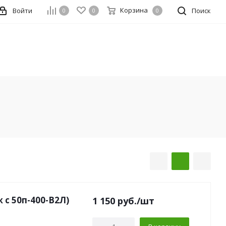
Корзина
Войти
Поиск
0
0
0
 с 50п-400-В2Л)
1 150
руб.
/шт