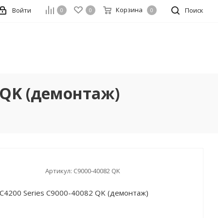
Корзина
Войти
Поиск
0
0
0
 QK (демонтаж)
Артикул:
C9000-40082 QK
C4200 Series C9000-40082 QK (демонтаж)