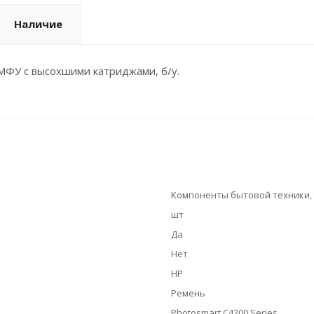
Наличие
МФУ с высохшими катриджами, б/у.
Компоненты бытовой техники, Т
шт
Да
Нет
HP
Ремень
Photosmart C4200 Series