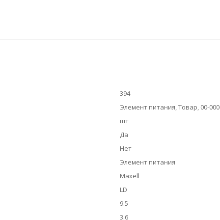
394
Элемент питания, Товар, 00-000
шт
Да
Нет
Элемент питания
Maxell
LD
9.5
3.6