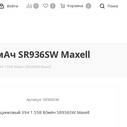
Корзина
Войти
Поиск
0
0
0
мАч SR936SW Maxell
4 1.55В 80мАч SR936SW Maxell
Артикул:
SR936SW
цинковый 394 1.55В 80мАч SR936SW Maxell