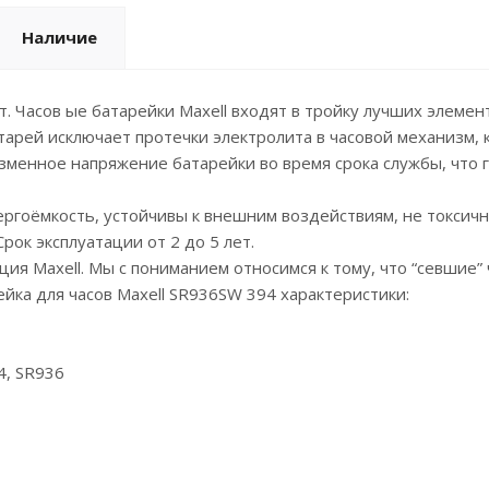
Наличие
т. Часов ые батарейки Maxell входят в тройку лучших элемен
тарей исключает протечки электролита в часовой механизм, к
зменное напряжение батарейки во время срока службы, что г
ергоёмкость, устойчивы к внешним воздействиям, не токсич
рок эксплуатации от 2 до 5 лет.
ия Maxell. Мы с пониманием относимся к тому, что “севшие
йка для часов Maxell SR936SW 394 характеристики:
4, SR936