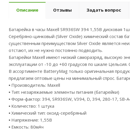
Описание
Отзывы
Задать вопрос
Батарейка в часы Maxell SR936SW 394 1,55В дисковая 1ш
Серебряно-цинковый (Silver Oxide) химический состав ба
существенным преимуществом Silver Oxide является неи
отстают, их не нужно постоянно подводить.
Батарейки Maxell имеют низкий саморазряд, высокую эн
эксплуатации от -10 до +60 градусов по шкале Цельсия. С
В ассортименте BatteryMag только оригинальная продукц
предлагаем оптовые цены на минимальный спрос. Батаре
▪ Производитель: Maxell
▪ Тип: незаряжаемые элементы питания (батарейки)
▪ Форм-фактор: 394, SR936SW, V394, D, 394, 280-17, SB-A
▪ Количество: 1 штука
▪ Химический тип: оксид-серебряный
▪ Напряжение: 1,55В
▪ Емкость: 80мАч