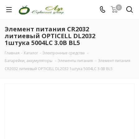
0
Элемент питания CR2032
литиевый OPTICELL DL2032
1штука 5004LC 3.0В BL5
Главная
-
Каталог
-
Электронные средства
-
Батарейки, аккумуляторы
-
Элементы питания
-
Элемент питания
CR2032 литиевый OPTICELL DL2032 1штука 5004LC 3.0В BL5