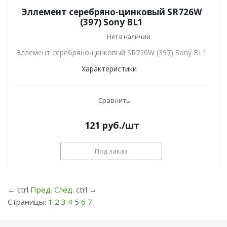
Эллемент серебряно-цинковый SR726W
(397) Sony BL1
Нет в наличии
Эллемент серебряно-цинковый SR726W (397) Sony BL1
Характеристики
Сравнить
121
руб.
/шт
Под заказ
←
ctrl
Пред.
След.
ctrl
→
Страницы:
1
2
3
4
5
6
7