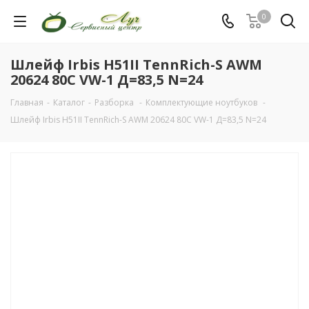
0
Шлейф Irbis H51II TennRich-S AWM
20624 80C VW-1 Д=83,5 N=24
Главная
-
Каталог
-
Разборка
-
Комплектующие ноутбуков
-
Шлейф Irbis H51II TennRich-S AWM 20624 80C VW-1 Д=83,5 N=24