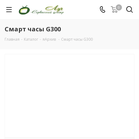
0
Смарт часы G300
Главная
-
Каталог
-
яАрхив
-
Смарт часы G300