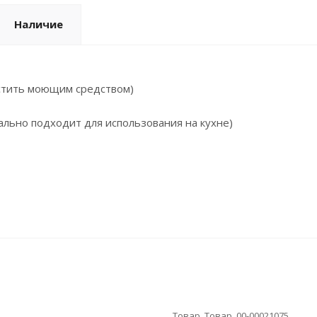
Наличие
истить моющим средством)
еально подходит для использования на кухне)
Товар, Товар, 00-00021075