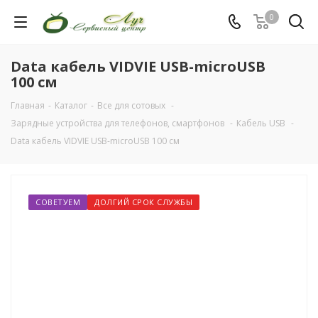
0
Data кабель VIDVIE USB-microUSB
100 см
Главная
-
Каталог
-
Все для сотовых
-
Зарядные устройства для телефонов, смартфонов
-
Кабель USB
-
Data кабель VIDVIE USB-microUSB 100 см
СОВЕТУЕМ
ДОЛГИЙ СРОК СЛУЖБЫ