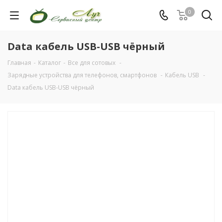
0
Data кабель USB-USB чёрный
Главная
-
Каталог
-
Все для сотовых
-
Зарядные устройства для телефонов, смартфонов
-
Кабель USB
-
Data кабель USB-USB чёрный