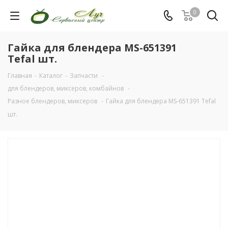
0
Гайка для блендера MS-651391
Tefal шт.
Главная
-
Каталог
-
Запчасти
-
для блендеров, миксеров, комбайнов
-
Разное блендеров, миксеров
-
Гайка для блендера MS-651391 Tefal
шт.