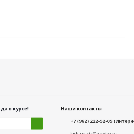
да в курсе!
Наши контакты
+7 (962) 222-52-05 (Интер
luch-russia@yandex.ru