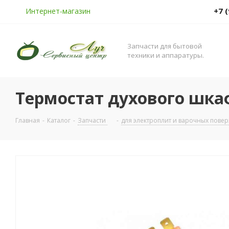
+7 
Интернет-магазин
Запчасти для бытовой
техники и аппаратуры.
Термостат духового шкаф
Главная
-
Каталог
-
Запчасти
-
для электроплит и варочных пове