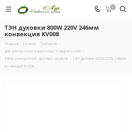
0
ТЭН духовки 800W 220V 246мм
конвекция KV008
Главная
-
Каталог
-
Запчасти
-
для электроплит и варочных поверхностей
-
ТЭНы электроплит, духовых шкафов
-
ТЭН духовки 800W 220V 246мм
конвекция KV008