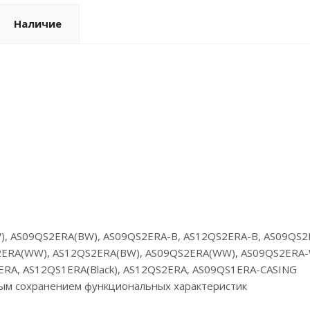
Наличие
), AS09QS2ERA(BW), AS09QS2ERA-B, AS12QS2ERA-B, AS09QS2
ERA(WW), AS12QS2ERA(BW), AS09QS2ERA(WW), AS09QS2ERA-W
RA, AS12QS1ERA(Black), AS12QS2ERA, AS09QS1ERA-CASING
ным сохранением функциональных характеристик