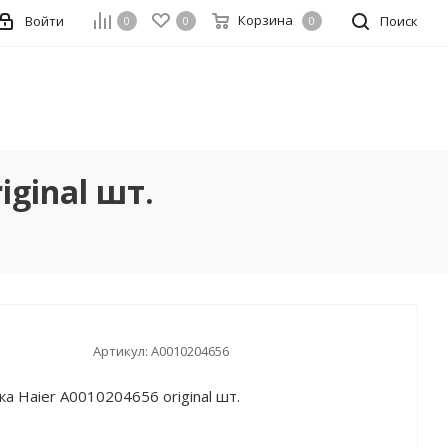
Корзина
Войти
Поиск
0
0
0
ginal шт.
Артикул:
A0010204656
а Haier A0010204656 original шт.