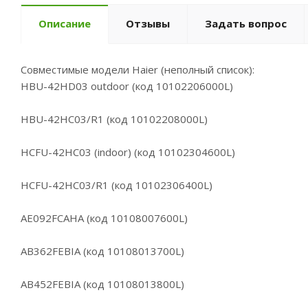
Описание
Отзывы
Задать вопрос
Совместимые модели Haier (неполный список):
HBU-42HD03 outdoor (код 10102206000L)
HBU-42HC03/R1 (код 10102208000L)
HCFU-42HC03 (indoor) (код 10102304600L)
HCFU-42HC03/R1 (код 10102306400L)
AE092FCAHA (код 10108007600L)
AB362FEBIA (код 10108013700L)
AB452FEBIA (код 10108013800L)