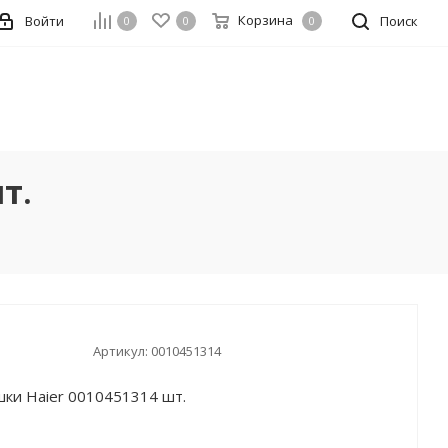
Корзина
Войти
Поиск
0
0
0
т.
Артикул:
0010451314
ки Haier 0010451314 шт.