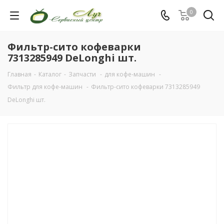
0
Фильтр-сито кофеварки
7313285949 DeLonghi шт.
Главная
-
Каталог
-
Запчасти
-
для кофе-машин
-
Фильтр для кофе-машин
-
Фильтр-сито кофеварки 7313285949
DeLonghi шт.