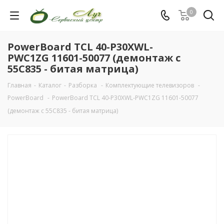
0
PowerBoard TCL 40-P30XWL-
PWC1ZG 11601-50077 (демонтаж с
55C835 - битая матрица)
Главная
-
Каталог
-
Разборка
-
Комплектующие телевизоров
-
PowerBoard
-
PowerBoard TCL 40-P30XWL-PWC1ZG 11601-50077
(демонтаж с 55C835 - битая матрица)