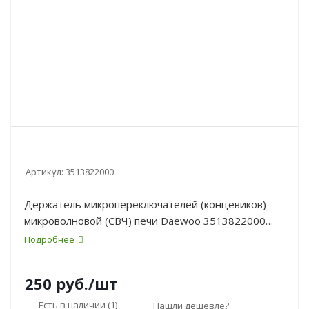
Артикул:
3513822000
Держатель микропереключателей (концевиков)
микроволновой (СВЧ) печи Daewoo 3513822000
(демонтаж с KOR-5A0BW - сенсорная панель)
Подробнее
250
руб.
/шт
Есть в наличии
(1)
Нашли дешевле?