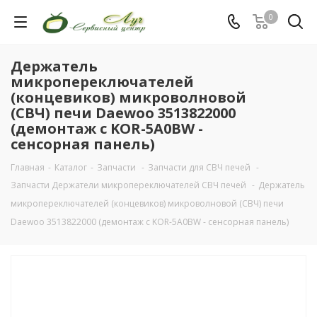
0
Держатель
микропереключателей
(концевиков) микроволновой
(СВЧ) печи Daewoo 3513822000
(демонтаж с KOR-5A0BW -
сенсорная панель)
Главная
-
Каталог
-
Запчасти
-
Запчасти для СВЧ печей
-
Запчасти Держатели микропереключателей СВЧ печей
-
Держатель
микропереключателей (концевиков) микроволновой (СВЧ) печи
Daewoo 3513822000 (демонтаж с KOR-5A0BW - сенсорная панель)