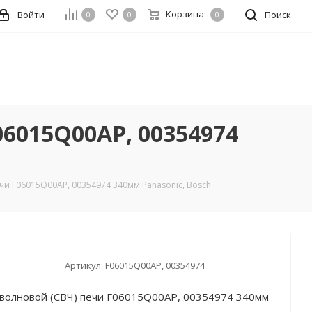
Корзина
Войти
Поиск
0
0
0
06015Q00AP, 00354974
ечи F06015Q00AP, 00354974 340мм Panasonic, Bosch
Артикул:
F06015Q00AP, 00354974
оволновой (СВЧ) печи F06015Q00AP, 00354974 340мм