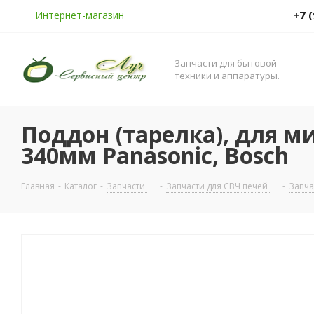
+7 
Интернет-магазин
Запчасти для бытовой
техники и аппаратуры.
Поддон (тарелка), для м
340мм Panasonic, Bosch
Главная
-
Каталог
-
Запчасти
-
Запчасти для СВЧ печей
-
Запча