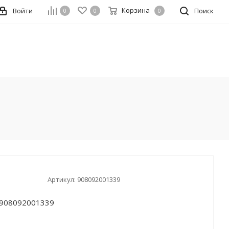
Корзина
Войти
Поиск
0
0
0
Артикул:
908092001339
 908092001339