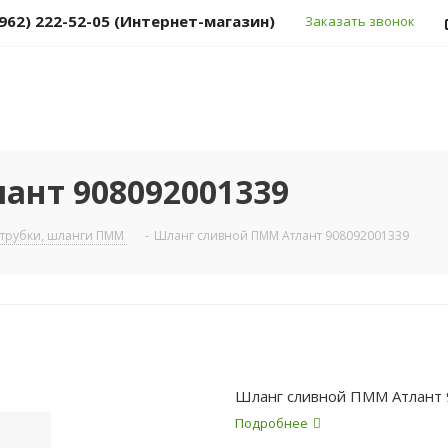
(962) 222-52-05 (Интернет-магазин)
Заказать звонок
ант 908092001339
трубки, шланги ПММ
-
Шланг сливной ПММ Атлант 908092001339
Шланг сливной ПММ Атлант
Подробнее