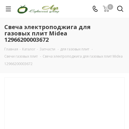
0
Свеча электроподжига для
газовых плит Midea
12966200003672
Главная
-
Каталог
-
Запчасти
-
для газовых плит
-
Свечи газовых плит
-
Свеча электроподжига для газовых плит Midea
12966200003672