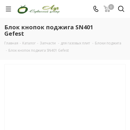
0
Блок кнопок поджига SN401
Gefest
Главная
-
Каталог
-
Запчасти
-
для газовых плит
-
Блоки поджига
-
Блок кнопок поджига SN401 Gefest