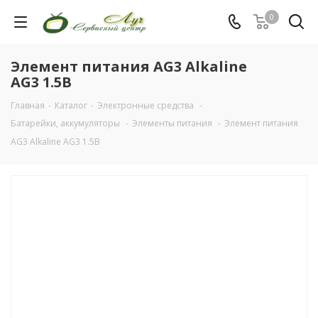
0
Элемент питания AG3 Alkaline
AG3 1.5В
Главная
-
Каталог
-
Электронные средства
-
Батарейки, аккумуляторы
-
Элементы питания
-
Элемент питания
AG3 Alkaline AG3 1.5В