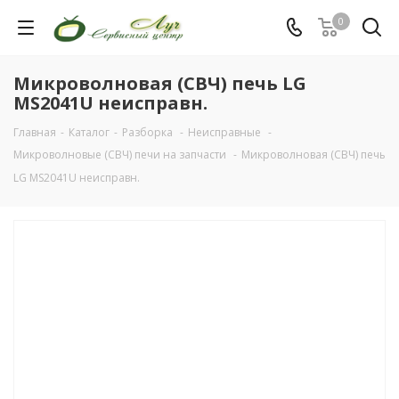
0
Микроволновая (СВЧ) печь LG
MS2041U неисправн.
Главная
-
Каталог
-
Разборка
-
Неисправные
-
Микроволновые (СВЧ) печи на запчасти
-
Микроволновая (СВЧ) печь
LG MS2041U неисправн.