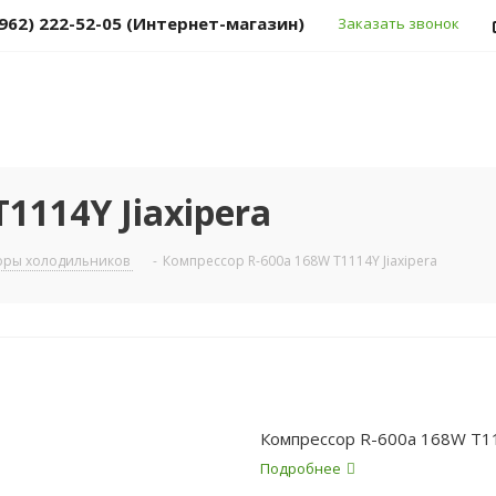
(962) 222-52-05 (Интернет-магазин)
Заказать звонок
1114Y Jiaxipera
оры холодильников
-
Компрессор R-600a 168W T1114Y Jiaxipera
Компрессор R-600a 168W T111
Подробнее