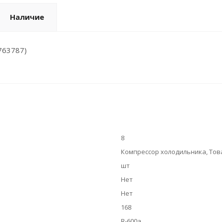
Наличие
0763787)
8
Компрессор холодильника, Това
шт
Нет
Нет
168
R-600a