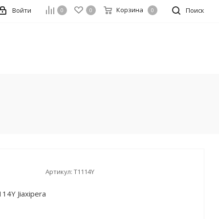
Корзина
Войти
Поиск
0
0
0
Артикул:
T1114Y
4Y Jiaxipera