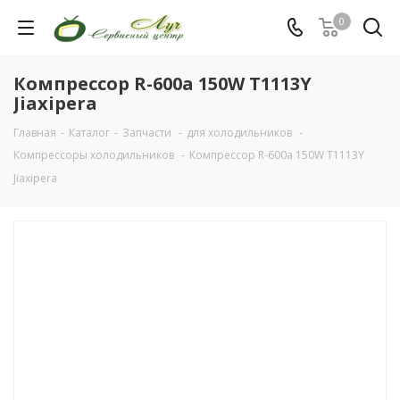
0
Компрессор R-600a 150W T1113Y
Jiaxipera
Главная
-
Каталог
-
Запчасти
-
для холодильников
-
Компрессоры холодильников
-
Компрессор R-600a 150W T1113Y
Jiaxipera