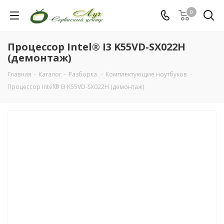
0
Процессор Intel® I3 K55VD-SX022H
(демонтаж)
Главная
-
Каталог
-
Разборка
-
Комплектующие ноутбуков
-
Процессор Intel® I3 K55VD-SX022H (демонтаж)