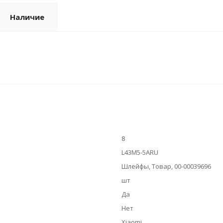
Наличие
8
L43M5-5ARU
Шлейфы, Товар, 00-00039696
шт
Да
Нет
Xiaomi