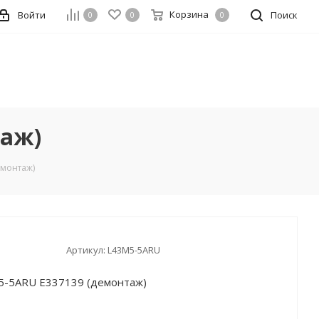
Корзина
Войти
Поиск
0
0
0
таж)
емонтаж)
Артикул:
L43M5-5ARU
5-5ARU E337139 (демонтаж)