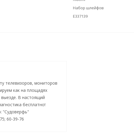
Набор шлейфов
E337139
ту телевизоров, мониторов
тируем как на площадях
а выезде. В настоящий
иагностика бесплатно!
ок "Судоверфь"
-75; 60-39-76