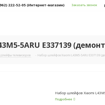
(962) 222-52-05 (Интернет-магазин)
Заказать звонок
43M5-5ARU E337139 (демон
Шлейфы телевизоров
-
Набор шлейфов Xiaomi L43M5-5ARU E337139 (д
Набор шлейфов Xiaomi L43M
Подробнее