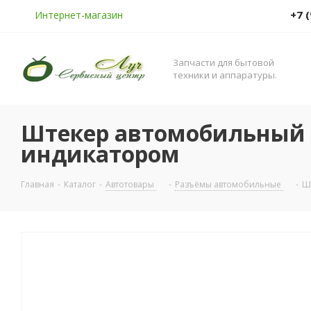
+7 
Интернет-магазин
Запчасти для бытовой
техники и аппаратуры.
Штекер автомобильный 
индикатором
Главная
-
Каталог
-
Автотовары
-
Разъёмы автомобильные
-
Ш