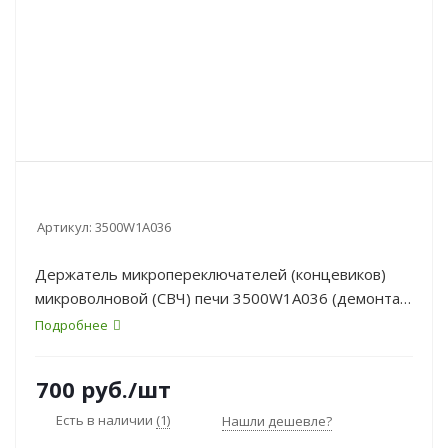
Артикул:
3500W1A036
Держатель микропереключателей (концевиков)
микроволновой (СВЧ) печи 3500W1A036 (демонтаж
с MB4042D/00)
Подробнее
700
руб.
/шт
Есть в наличии
(1)
Нашли дешевле?