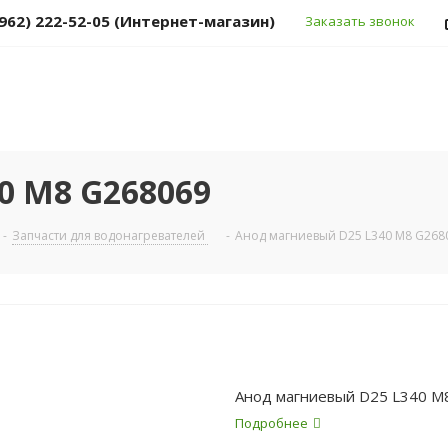
(962) 222-52-05 (Интернет-магазин)
Заказать звонок
0 M8 G268069
-
Запчасти для водонагревателей
-
Анод магниевый D25 L340 M8 G268
Анод магниевый D25 L340 M
Подробнее