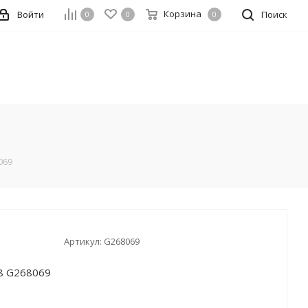
Корзина
Войти
Поиск
0
0
0
069
Артикул:
G268069
8 G268069