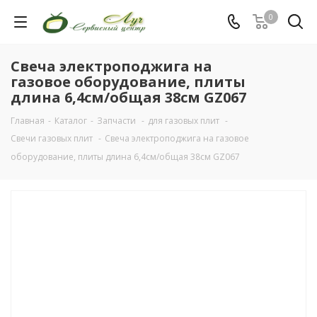
0
Свеча электроподжига на
газовое оборудование, плиты
длина 6,4см/общая 38см GZ067
Главная
-
Каталог
-
Запчасти
-
для газовых плит
-
Свечи газовых плит
-
Свеча электроподжига на газовое
оборудование, плиты длина 6,4см/общая 38см GZ067