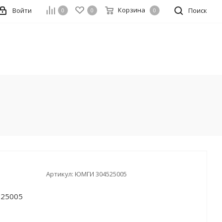
Корзина
Войти
Поиск
0
0
0
Артикул:
ЮМГИ 304525005
525005