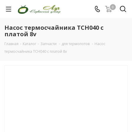
0
Насос термосчайника TCH040 c
платой 8v
Главная
-
Каталог
-
Запчасти
-
для термопотов
-
Насос
термосчайника TCH040 c платой 8v