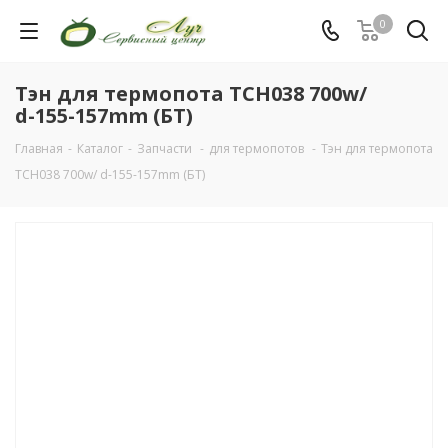
0
Тэн для термопота TCH038 700w/
d-155-157mm (БТ)
Главная
-
Каталог
-
Запчасти
-
для термопотов
-
Тэн для термопота
TCH038 700w/ d-155-157mm (БТ)