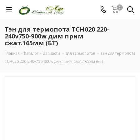
0
Тэн для термопота TCH020 220-
240v750-900w дим прим
сжат.165мм (БТ)
Главная
-
Каталог
-
Запчасти
-
для термопотов
-
Тэн для термопота
TCH020 220-240v750-900w дим прим сжат.165мм (БТ)